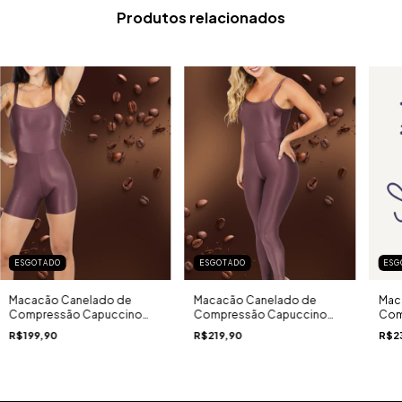
Produtos relacionados
ESGOTADO
ESGOTADO
ESG
Macacão Canelado de
Macacão Canelado de
Mac
Compressão Capuccino
Compressão Capuccino
Com
Cinamon Curto
Cinamon Longo
Cre
R$199,90
R$219,90
R$2