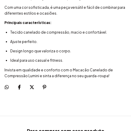
Com uma cor sofisticada, é uma peça versátil e fácil de combinar para
diferentes estilos e ocasiões.
Principais características:
Tecido canelado de compressão, macio e confortável.
Ajuste perfeito.
Design longo que valoriza o corpo.
Ideal para uso casual e fitness.
Invista em qualidade e conforto com o Macacão Canelado de
Compressão Lumini e sinta a diferença no seu guarda-roupa!
Para comprar com esse produto