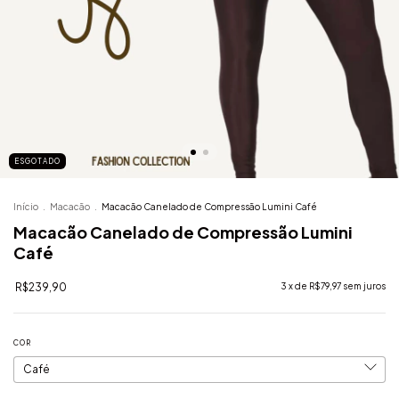
ESGOTADO
Início
.
Macacão
.
Macacão Canelado de Compressão Lumini Café
Macacão Canelado de Compressão Lumini
Café
R$239,90
3
x de
R$79,97
sem juros
COR