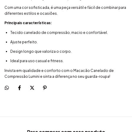
Com uma cor sofisticada, é uma peça versátil e fácil de combinar para
diferentes estilos e ocasiões.
Principais características:
Tecido canelado de compressão, macio e confortável.
Ajuste perfeito.
Design longo que valoriza o corpo.
Ideal para uso casual e fitness.
Invista em qualidade e conforto com o Macacão Canelado de
Compressão Lumini e sinta a diferença no seu guarda-roupa!
Para comprar com esse produto