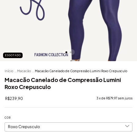
ESGOTADO
Início
.
Macacão
.
Macacão Canelado de Compressão Lumini Roxo Crepusculo
Macacão Canelado de Compressão Lumini
Roxo Crepusculo
R$239,90
3
x de
R$79,97
sem juros
COR